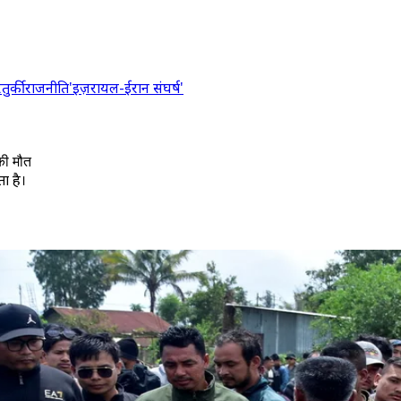
र
तुर्की
राजनीति
'इज़रायल-ईरान संघर्ष'
की मौत
ा है।