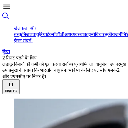
खेल
कला और
संस्कृति
जलवायु
दुनिया
टेक्नॉलॉजी
अर्थव्यवस्था
कहानी
विचार
तुर्की
राजनीति
'
ईरान संघर्ष'
दुनिया
2 मिनट पढ़ने के लिए
लड़ाकू विमानों की कमी को पूरा करना सर्वोच्च प्राथमिकता: वायुसेना उप प्रमुख
उप प्रमुख ने बताया कि भारतीय वायुसेना भविष्य के लिए एलसीए एमके2
और एएमसीए पर निर्भर है।
साझा करें