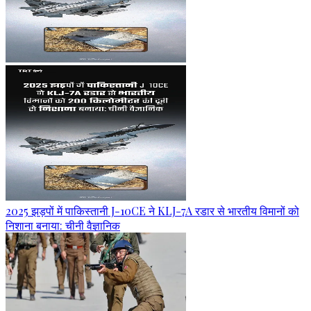
2025 झड़पों में पाकिस्तानी J-10CE ने KLJ-7A रडार से भारतीय विमानों को
निशाना बनाया: चीनी वैज्ञानिक