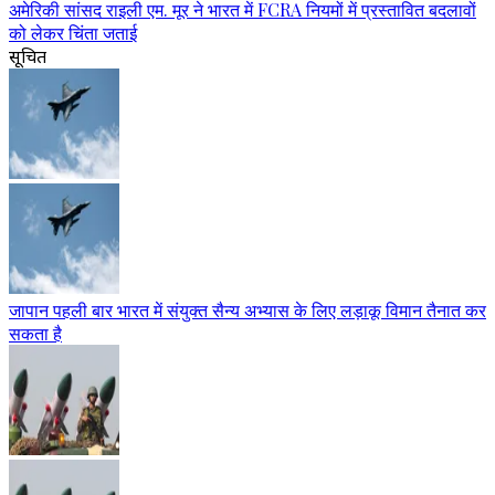
अमेरिकी सांसद राइली एम. मूर ने भारत में FCRA नियमों में प्रस्तावित बदलावों
को लेकर चिंता जताई
सूचित
जापान पहली बार भारत में संयुक्त सैन्य अभ्यास के लिए लड़ाकू विमान तैनात कर
सकता है