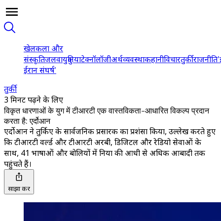
खेल
कला और
संस्कृति
जलवायु
दुनिया
टेक्नॉलॉजी
अर्थव्यवस्था
कहानी
विचार
तुर्की
राजनीति
'
ईरान संघर्ष'
तुर्की
3 मिनट पढ़ने के लिए
विकृत धारणाओं के युग में टीआरटी एक वास्तविकता-आधारित विकल्प प्रदान
करता है: एर्दोआन
एर्दोआन ने तुर्किए के सार्वजनिक प्रसारक का प्रशंसा किया, उल्लेख करते हुए
कि टीआरटी वर्ल्ड और टीआरटी अरबी, डिजिटल और रेडियो सेवाओं के
साथ, 41 भाषाओं और बोलियों में दुनिया की आधी से अधिक आबादी तक
पहुंचते हैं।
साझा करें