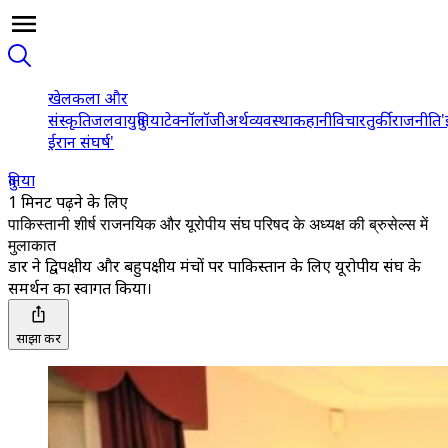
खेल
कला और
संस्कृति
जलवायु
दुनिया
टेक्नॉलॉजी
अर्थव्यवस्था
कहानी
विचार
तुर्की
राजनीति
'
ईरान संघर्ष'
दुनिया
1 मिनट पढ़ने के लिए
पाकिस्तानी शीर्ष राजनयिक और यूरोपीय संघ परिषद के अध्यक्ष की ब्रुसेल्स में
मुलाकात
डार ने द्विपक्षीय और बहुपक्षीय मंचों पर पाकिस्तान के लिए यूरोपीय संघ के
समर्थन का स्वागत किया।
साझा करें