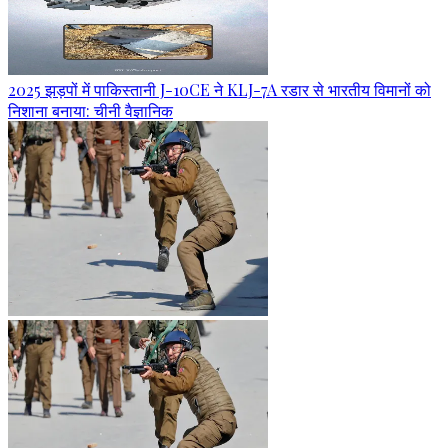
2025 झड़पों में पाकिस्तानी J-10CE ने KLJ-7A रडार से भारतीय विमानों को
निशाना बनाया: चीनी वैज्ञानिक