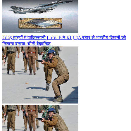
2025 झड़पों में पाकिस्तानी J-10CE ने KLJ-7A रडार से भारतीय विमानों को
निशाना बनाया: चीनी वैज्ञानिक