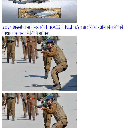
2025 झड़पों में पाकिस्तानी J-10CE ने KLJ-7A रडार से भारतीय विमानों को
निशाना बनाया: चीनी वैज्ञानिक