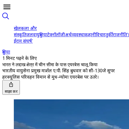
खेल
कला और
संस्कृति
जलवायु
दुनिया
टेक्नॉलॉजी
अर्थव्यवस्था
कहानी
विचार
तुर्की
राजनीति
'
ईरान संघर्ष'
दुनिया
1 मिनट पढ़ने के लिए
भारत ने लद्दाख क्षेत्र में चीन सीमा के पास एयरबेस चालू किया
भारतीय वायुसेना प्रमुख मार्शल ए.पी. सिंह बुधवार को सी-130जे सुपर
हरक्यूलिस परिवहन विमान से मुध-न्योमा एयरबेस पर उतरे।
साझा करें