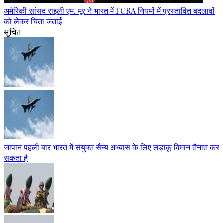
अमेरिकी सांसद राइली एम. मूर ने भारत में FCRA नियमों में प्रस्तावित बदलावों
को लेकर चिंता जताई
सूचित
जापान पहली बार भारत में संयुक्त सैन्य अभ्यास के लिए लड़ाकू विमान तैनात कर
सकता है