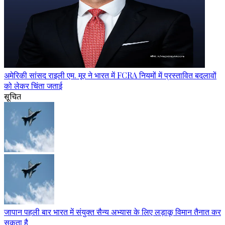
अमेरिकी सांसद राइली एम. मूर ने भारत में FCRA नियमों में प्रस्तावित बदलावों
को लेकर चिंता जताई
सूचित
जापान पहली बार भारत में संयुक्त सैन्य अभ्यास के लिए लड़ाकू विमान तैनात कर
सकता है