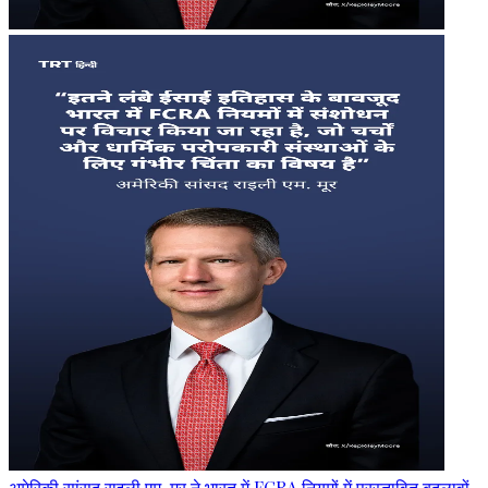
अमेरिकी सांसद राइली एम. मूर ने भारत में FCRA नियमों में प्रस्तावित बदलावों