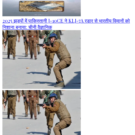
2025 झड़पों में पाकिस्तानी J-10CE ने KLJ-7A रडार से भारतीय विमानों को
निशाना बनाया: चीनी वैज्ञानिक