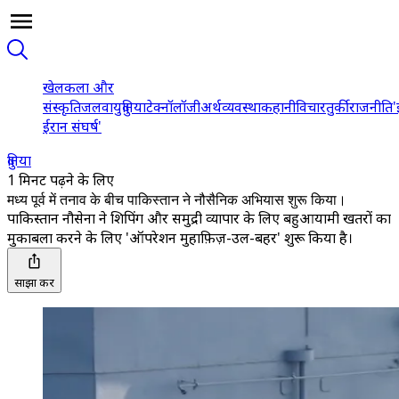
खेल
कला और
संस्कृति
जलवायु
दुनिया
टेक्नॉलॉजी
अर्थव्यवस्था
कहानी
विचार
तुर्की
राजनीति
'
ईरान संघर्ष'
दुनिया
1 मिनट पढ़ने के लिए
मध्य पूर्व में तनाव के बीच पाकिस्तान ने नौसैनिक अभियास शुरू किया।
पाकिस्तान नौसेना ने शिपिंग और समुद्री व्यापार के लिए बहुआयामी खतरों का
मुकाबला करने के लिए 'ऑपरेशन मुहाफ़िज़-उल-बहर' शुरू किया है।
साझा करें