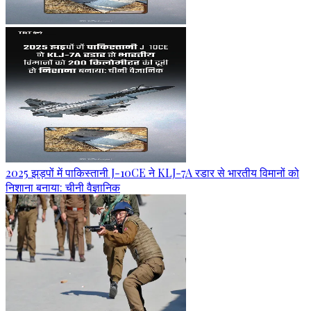
2025 झड़पों में पाकिस्तानी J-10CE ने KLJ-7A रडार से भारतीय विमानों को
निशाना बनाया: चीनी वैज्ञानिक