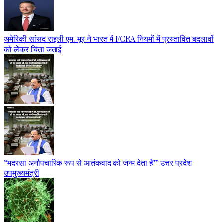
अमेरिकी सांसद राइली एम. मूर ने भारत में FCRA नियमों में प्रस्तावित बदलावों
को लेकर चिंता जताई
“मदरसा अनौपचारिक रूप से आतंकवाद को जन्म देता है” उत्तर प्रदेश
उपमुख्यमंत्री