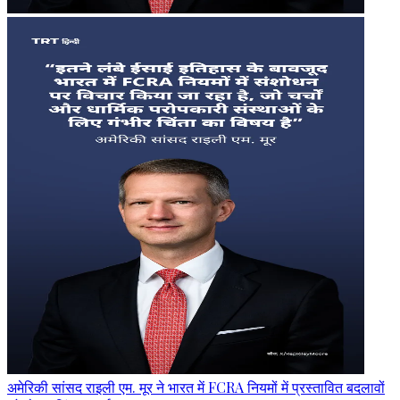
अमेरिकी सांसद राइली एम. मूर ने भारत में FCRA नियमों में प्रस्तावित बदलावों