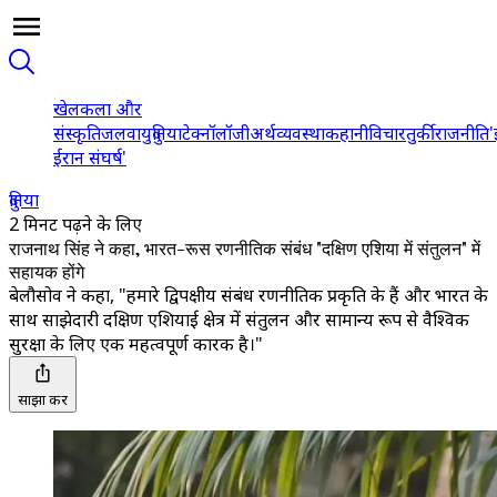
खेल
कला और
संस्कृति
जलवायु
दुनिया
टेक्नॉलॉजी
अर्थव्यवस्था
कहानी
विचार
तुर्की
राजनीति
'
ईरान संघर्ष'
दुनिया
2 मिनट पढ़ने के लिए
राजनाथ सिंह ने कहा, भारत-रूस रणनीतिक संबंध "दक्षिण एशिया में संतुलन" में
सहायक होंगे
बेलौसोव ने कहा, "हमारे द्विपक्षीय संबंध रणनीतिक प्रकृति के हैं और भारत के
साथ साझेदारी दक्षिण एशियाई क्षेत्र में संतुलन और सामान्य रूप से वैश्विक
सुरक्षा के लिए एक महत्वपूर्ण कारक है।"
साझा करें