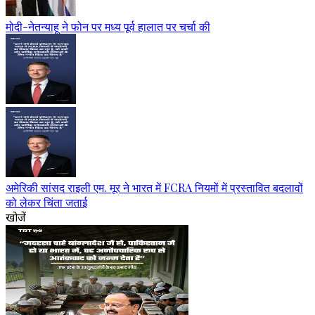
मोदी-नेतन्याहू ने फोन पर मध्य पूर्व हालात पर चर्चा की
अमेरिकी सांसद राइली एम. मूर ने भारत में FCRA नियमों में प्रस्तावित बदलावों
को लेकर चिंता जताई
खोजें