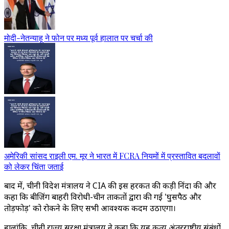
मोदी-नेतन्याहू ने फोन पर मध्य पूर्व हालात पर चर्चा की
अमेरिकी सांसद राइली एम. मूर ने भारत में FCRA नियमों में प्रस्तावित बदलावों
को लेकर चिंता जताई
बाद में, चीनी विदेश मंत्रालय ने CIA की इस हरकत की कड़ी निंदा की और
कहा कि बीजिंग बाहरी विरोधी-चीन ताकतों द्वारा की गई 'घुसपैठ और
तोड़फोड़' को रोकने के लिए सभी आवश्यक कदम उठाएगा।
हालांकि, चीनी राज्य सुरक्षा मंत्रालय ने कहा कि यह कृत्य अंतरराष्ट्रीय संबंधों