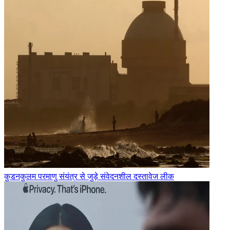
कुडनकुलम परमाणु संयंत्र से जुड़े संवेदनशील दस्तावेज लीक