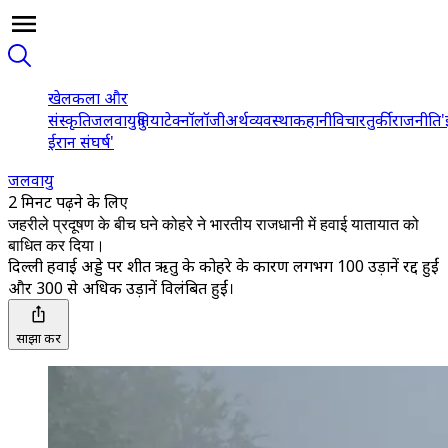
खेल
कला और
संस्कृति
जलवायु
दुनिया
टेक्नॉलॉजी
अर्थव्यवस्था
कहानी
विचार
तुर्की
राजनीति
'
ईरान संघर्ष'
जलवायु
2 मिनट पढ़ने के लिए
जहरीले प्रदूषण के बीच घने कोहरे ने भारतीय राजधानी में हवाई यातायात को
बाधित कर दिया।
दिल्ली हवाई अड्डे पर शीत ऋतु के कोहरे के कारण लगभग 100 उड़ानें रद्द हुईं
और 300 से अधिक उड़ानें विलंबित हुईं।
साझा करें