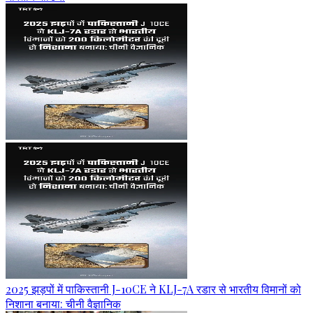
2025 झड़पों में पाकिस्तानी J-10CE ने KLJ-7A रडार से भारतीय विमानों को
निशाना बनाया: चीनी वैज्ञानिक