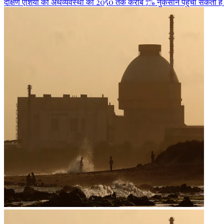
दक्षिण एशिया की अर्थव्यवस्था को 2050 तक करीब 7% नुकसान पहुंचा सकती है अत