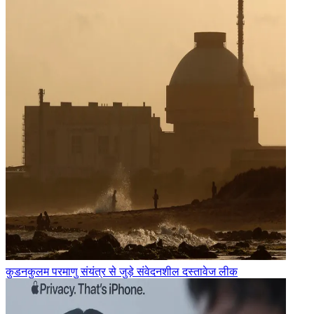
कुडनकुलम परमाणु संयंत्र से जुड़े संवेदनशील दस्तावेज लीक