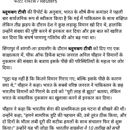
फोटो: रॉयटर्स / Reuters
ब्लूमबर्ग टीवी
की रिपोर्ट के अनुसार, भारत के शीर्ष सैन्य कमांडर ने पहली
बार सार्वजनिक रूप से स्वीकार किया है कि मई में पाकिस्तान के साथ संक्षिप्त
लेकिन तीव्र झड़प के दौरान देश ने कुछ लड़ाकू विमान खो दिए थे, हालांकि
उन्होंने संख्या की पुष्टि करने से इनकार कर दिया और इस बात को खारिज
कर दिया कि संघर्ष परमाणु गतिरोध की ओर बढ़ गया था।
सिंगापुर में शांगरी-ला डायलॉग के दौरान
ब्लूमबर्ग टीवी
को दिए गए एक
साक्षात्कार में, चीफ ऑफ डिफेंस स्टाफ जनरल अनिल चौहान ने विमानों के
नुकसान की संख्या के बजाय इसके पीछे की परिस्थितियों के महत्व पर जोर
दिया।
“मुद्दा यह नहीं है कि कितने विमान गिराए गए, बल्कि इसके पीछे के कारण
क्या थे,” चौहान ने कहा। भारत के सबसे वरिष्ठ जनरल ने पाकिस्तान के छह
भारतीय विमानों को गिराने के दावे को "पूरी तरह से झूठा" बताया, लेकिन
भारत के वास्तविक नुकसान का खुलासा करने से इनकार कर दिया।
चौहान ने कहा कि भारतीय सेना की प्राथमिकता इस घटना से सीखने की थी।
उन्होंने कहा, “हमने सामरिक त्रुटि की पहचान की, उसे तुरंत ठीक किया, और
दो दिनों के भीतर लंबी दूरी की सटीक हमलों के साथ संचालन फिर से शुरू
किया।” उन्होंने यह भी जोड़ा कि
भारतीय वायुसेना ने 10 तारीख को सभी