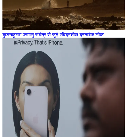
कुडनकुलम परमाणु संयंत्र से जुड़े संवेदनशील दस्तावेज लीक