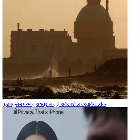
कुडनकुलम परमाणु संयंत्र से जुड़े संवेदनशील दस्तावेज लीक