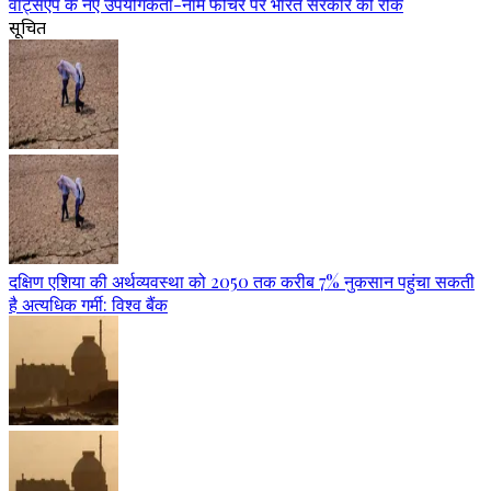
वॉट्सऐप के नए उपयोगकर्ता-नाम फीचर पर भारत सरकार की रोक
सूचित
दक्षिण एशिया की अर्थव्यवस्था को 2050 तक करीब 7% नुकसान पहुंचा सकती
है अत्यधिक गर्मी: विश्व बैंक