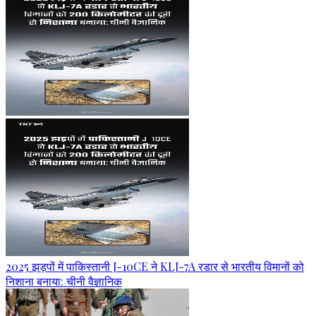
2025 झड़पों में पाकिस्तानी J-10CE ने KLJ-7A रडार से भारतीय विमानों को
निशाना बनाया: चीनी वैज्ञानिक