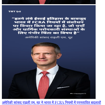
अमेरिकी सांसद राइली एम. मूर ने भारत में FCRA नियमों में प्रस्तावित बदलावों