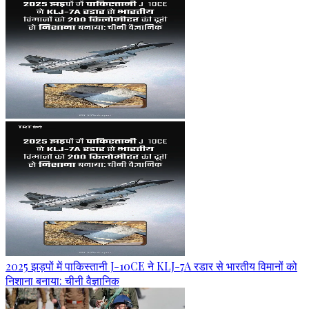
2025 झड़पों में पाकिस्तानी J-10CE ने KLJ-7A रडार से भारतीय विमानों को
निशाना बनाया: चीनी वैज्ञानिक