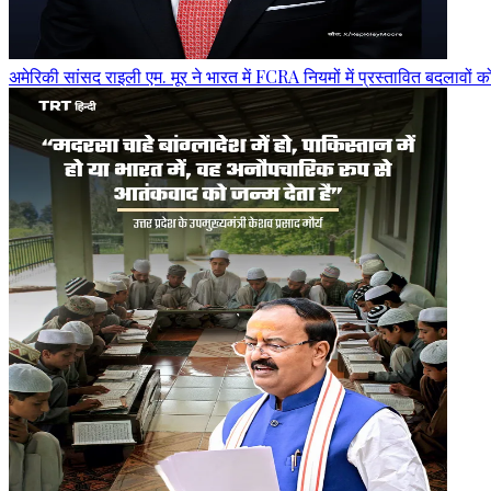
अमेरिकी सांसद राइली एम. मूर ने भारत में FCRA नियमों में प्रस्तावित बदलावों 