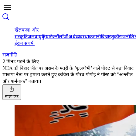
खेल
कला और
संस्कृति
जलवायु
दुनिया
टेक्नॉलॉजी
अर्थव्यवस्था
कहानी
विचार
तुर्की
राजनीति
'
ईरान संघर्ष'
राजनीति
2 मिनट पढ़ने के लिए
NDA की बिहार जीत पर असम के मंत्री के "फूलगोभी" वाले पोस्ट से बड़ा विवाद
भाजपा नेता पर हमला करते हुए कांग्रेस के गौरव गोगोई ने पोस्ट को "अश्लील
और शर्मनाक" बताया।
साझा करें