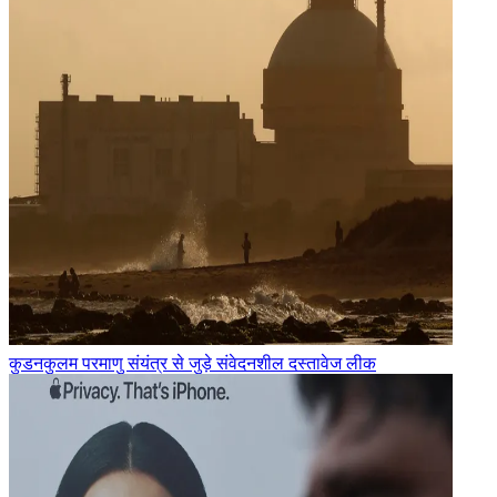
कुडनकुलम परमाणु संयंत्र से जुड़े संवेदनशील दस्तावेज लीक