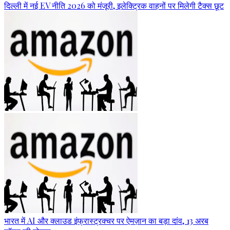
दिल्ली में नई EV नीति 2026 को मंजूरी, इलेक्ट्रिक वाहनों पर मिलेगी टैक्स छूट
भारत में AI और क्लाउड इंफ्रास्ट्रक्चर पर ऐमज़ान का बड़ा दांव, 13 अरब