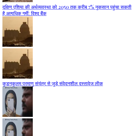
दक्षिण एशिया की अर्थव्यवस्था को 2050 तक करीब 7% नुकसान पहुंचा सकती
है अत्यधिक गर्मी: विश्व बैंक
कुडनकुलम परमाणु संयंत्र से जुड़े संवेदनशील दस्तावेज लीक