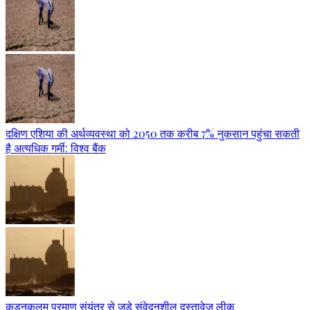
दक्षिण एशिया की अर्थव्यवस्था को 2050 तक करीब 7% नुकसान पहुंचा सकती
है अत्यधिक गर्मी: विश्व बैंक
कुडनकुलम परमाणु संयंत्र से जुड़े संवेदनशील दस्तावेज लीक