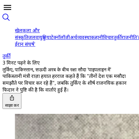
खेल
कला और
संस्कृति
जलवायु
दुनिया
टेक्नॉलॉजी
अर्थव्यवस्था
कहानी
विचार
तुर्की
राजनीति
'
ईरान संघर्ष'
तुर्की
3 मिनट पढ़ने के लिए
तुर्किए, पाकिस्तान, सऊदी अरब के बीच रक्षा सौदा 'पाइपलाइन में'
पाकिस्तानी मंत्री राज़ा हयात हरराज कहते हैं कि "तीनों देश एक मसौदा
समझौते पर विचार कर रहे हैं", जबकि तुर्किए के शीर्ष राजनयिक हकान
फिदान ने पुष्टि की है कि वार्ताएं हुई हैं।
साझा करें