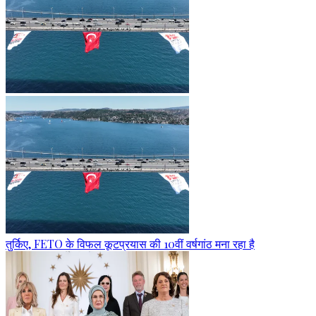
तुर्किए, FETO के विफल कूटप्रयास की 10वीं वर्षगांठ मना रहा है