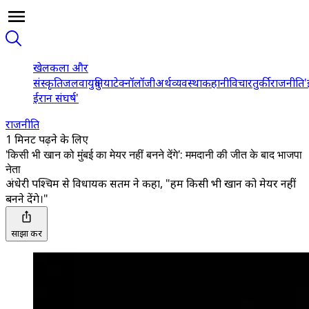
खेल
कला और
संस्कृति
जलवायु
दुनिया
टेक्नॉलॉजी
अर्थव्यवस्था
कहानी
विचार
तुर्की
राजनीति
'
ईरान संघर्ष'
राजनीति
1 मिनट पढ़ने के लिए
'किसी भी खान को मुंबई का मेयर नहीं बनने देंगे': ममदानी की जीत के बाद भाजपा
नेता
अंधेरी पश्चिम से विधायक सतम ने कहा, "हम किसी भी खान को मेयर नहीं
बनने देंगे।"
साझा करें