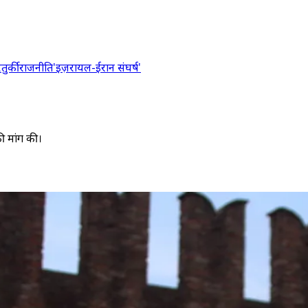
र
तुर्की
राजनीति
'इज़रायल-ईरान संघर्ष'
ी मांग की।