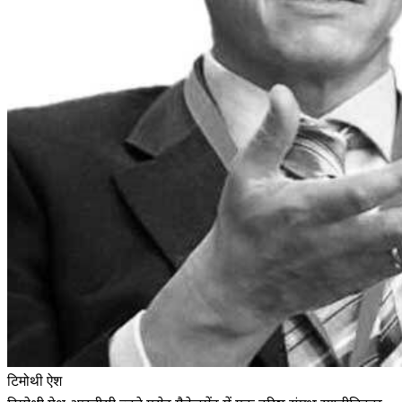
टिमोथी ऐश