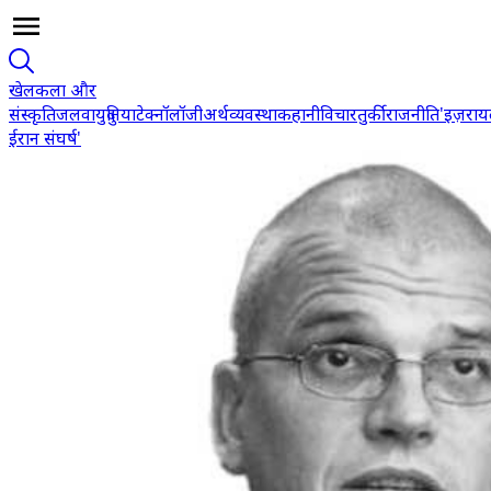
खेल
कला और
संस्कृति
जलवायु
दुनिया
टेक्नॉलॉजी
अर्थव्यवस्था
कहानी
विचार
तुर्की
राजनीति
'इज़रा
ईरान संघर्ष'