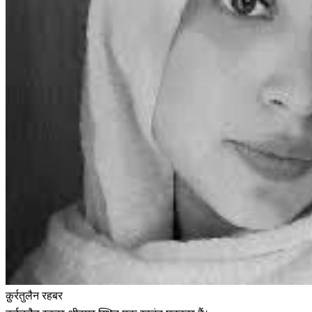
क़ुर्रतुलैन रहबर