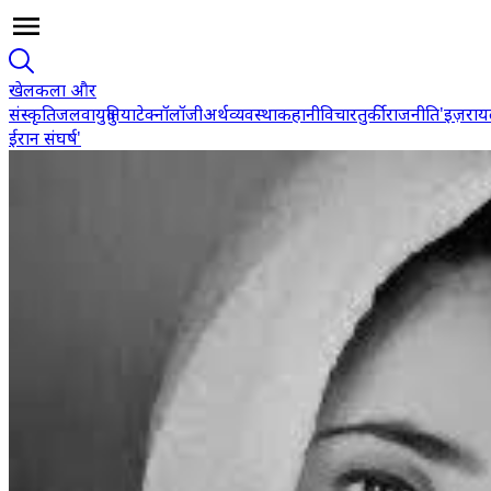
खेल
कला और
संस्कृति
जलवायु
दुनिया
टेक्नॉलॉजी
अर्थव्यवस्था
कहानी
विचार
तुर्की
राजनीति
'इज़रा
ईरान संघर्ष'