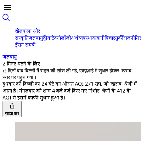
खेल
कला और
संस्कृति
जलवायु
दुनिया
टेक्नॉलॉजी
अर्थव्यवस्था
कहानी
विचार
तुर्की
राजनीति
'
ईरान संघर्ष'
जलवायु
2 मिनट पढ़ने के लिए
13 दिनों बाद दिल्ली में राहत की सांस ली गई, एक्यूआई में सुधार होकर 'खराब'
स्तर पर पहुंच गया।
बुधवार को दिल्ली का 24 घंटे का औसत AQI 271 रहा, जो 'खराब' श्रेणी में
आता है। मंगलवार को शाम 4 बजे दर्ज किए गए 'गंभीर' श्रेणी के 412 के
AQI से इसमें काफी सुधार हुआ है।
साझा करें