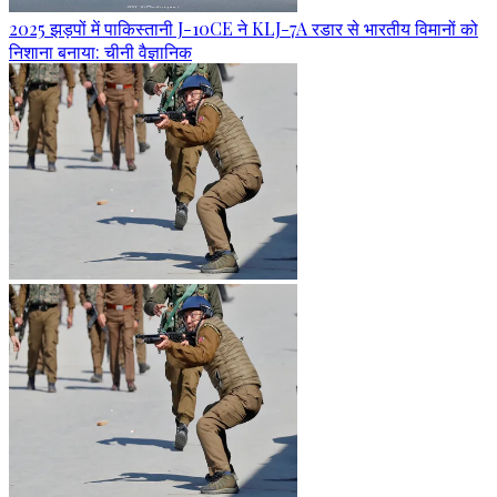
2025 झड़पों में पाकिस्तानी J-10CE ने KLJ-7A रडार से भारतीय विमानों को
निशाना बनाया: चीनी वैज्ञानिक