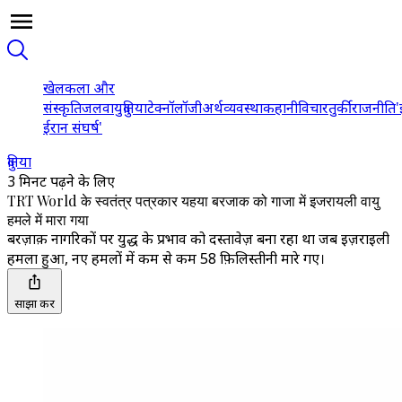
खेल
कला और
संस्कृति
जलवायु
दुनिया
टेक्नॉलॉजी
अर्थव्यवस्था
कहानी
विचार
तुर्की
राजनीति
'
ईरान संघर्ष'
दुनिया
3 मिनट पढ़ने के लिए
TRT World के स्वतंत्र पत्रकार यहया बरजाक को गाजा में इजरायली वायु
हमले में मारा गया
बरज़ाक़ नागरिकों पर युद्ध के प्रभाव को दस्तावेज़ बना रहा था जब इज़राइली
हमला हुआ, नए हमलों में कम से कम 58 फ़िलिस्तीनी मारे गए।
साझा करें