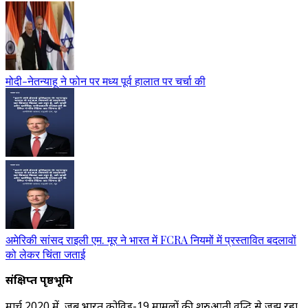
मोदी-नेतन्याहू ने फोन पर मध्य पूर्व हालात पर चर्चा की
अमेरिकी सांसद राइली एम. मूर ने भारत में FCRA नियमों में प्रस्तावित बदलावों
को लेकर चिंता जताई
संक्षिप्त पृष्ठभूमि
मार्च 2020 में, जब भारत कोविड-19 मामलों की शुरुआती वृद्धि से जूझ रहा