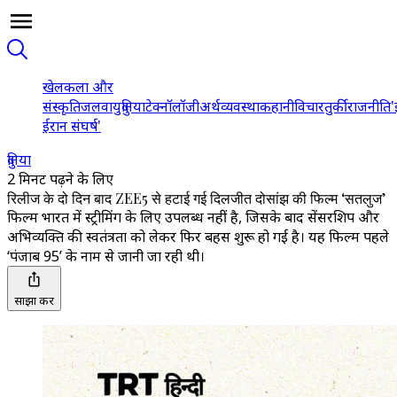
खेल
कला और
संस्कृति
जलवायु
दुनिया
टेक्नॉलॉजी
अर्थव्यवस्था
कहानी
विचार
तुर्की
राजनीति
'
ईरान संघर्ष'
दुनिया
2 मिनट पढ़ने के लिए
रिलीज के दो दिन बाद ZEE5 से हटाई गई दिलजीत दोसांझ की फिल्म ‘सतलुज’
फिल्म भारत में स्ट्रीमिंग के लिए उपलब्ध नहीं है, जिसके बाद सेंसरशिप और
अभिव्यक्ति की स्वतंत्रता को लेकर फिर बहस शुरू हो गई है। यह फिल्म पहले
‘पंजाब 95’ के नाम से जानी जा रही थी।
साझा करें