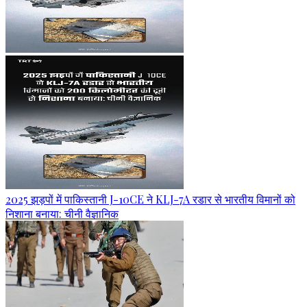
2025 झड़पों में पाकिस्तानी J-10CE ने KLJ-7A रडार से भारतीय विमानों को
निशाना बनाया: चीनी वैज्ञानिक