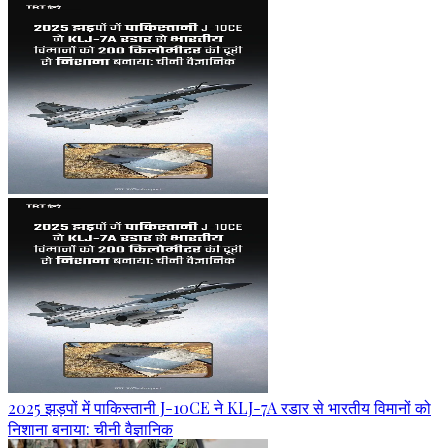
2025 झड़पों में पाकिस्तानी J-10CE ने KLJ-7A रडार से भारतीय विमानों को
निशाना बनाया: चीनी वैज्ञानिक