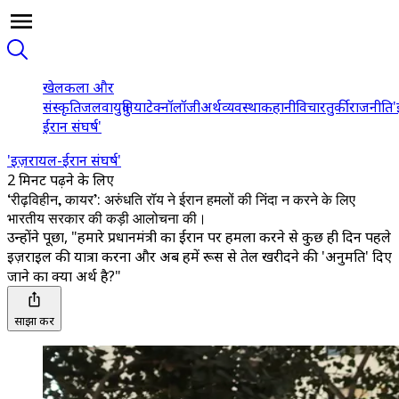
खेल
कला और
संस्कृति
जलवायु
दुनिया
टेक्नॉलॉजी
अर्थव्यवस्था
कहानी
विचार
तुर्की
राजनीति
'
ईरान संघर्ष'
'इज़रायल-ईरान संघर्ष'
2 मिनट पढ़ने के लिए
‘रीढ़विहीन, कायर’: अरुंधति रॉय ने ईरान हमलों की निंदा न करने के लिए
भारतीय सरकार की कड़ी आलोचना की।
उन्होंने पूछा, "हमारे प्रधानमंत्री का ईरान पर हमला करने से कुछ ही दिन पहले
इज़राइल की यात्रा करना और अब हमें रूस से तेल खरीदने की 'अनुमति' दिए
जाने का क्या अर्थ है?"
साझा करें