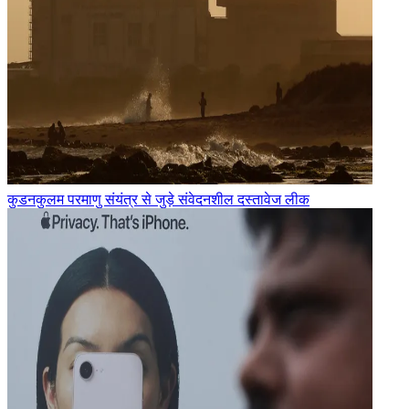
कुडनकुलम परमाणु संयंत्र से जुड़े संवेदनशील दस्तावेज लीक