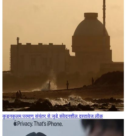
कुडनकुलम परमाणु संयंत्र से जुड़े संवेदनशील दस्तावेज लीक