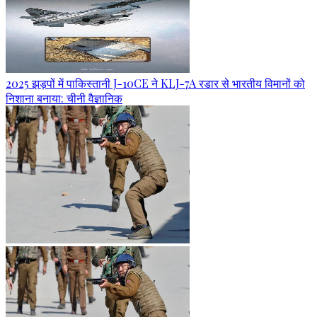
2025 झड़पों में पाकिस्तानी J-10CE ने KLJ-7A रडार से भारतीय विमानों को
निशाना बनाया: चीनी वैज्ञानिक