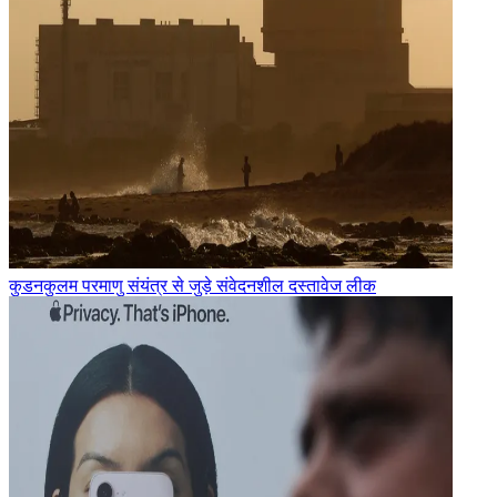
कुडनकुलम परमाणु संयंत्र से जुड़े संवेदनशील दस्तावेज लीक