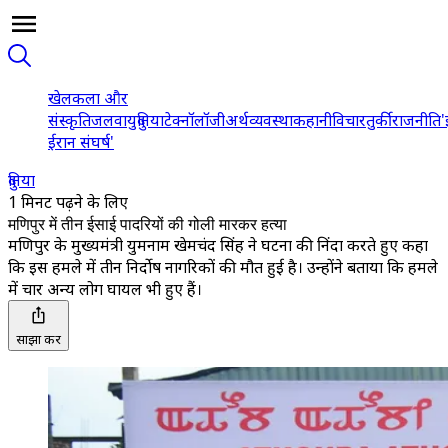
खेल
कला और
संस्कृति
जलवायु
दुनिया
टेक्नॉलॉजी
अर्थव्यवस्था
कहानी
विचार
तुर्की
राजनीति
'
ईरान संघर्ष'
दुनिया
1 मिनट पढ़ने के लिए
मणिपुर में तीन ईसाई पादरियों की गोली मारकर हत्या
मणिपुर के मुख्यमंत्री युमनाम खेमचंद सिंह ने घटना की निंदा करते हुए कहा
कि इस हमले में तीन निर्दोष नागरिकों की मौत हुई है। उन्होंने बताया कि हमले
में चार अन्य लोग घायल भी हुए हैं।
साझा करें