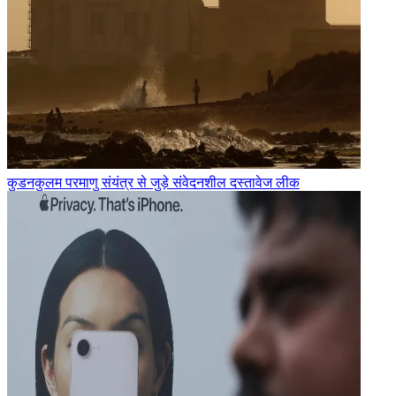
कुडनकुलम परमाणु संयंत्र से जुड़े संवेदनशील दस्तावेज लीक