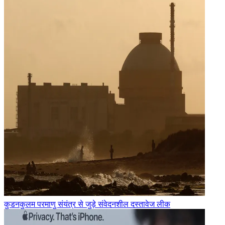
कुडनकुलम परमाणु संयंत्र से जुड़े संवेदनशील दस्तावेज लीक