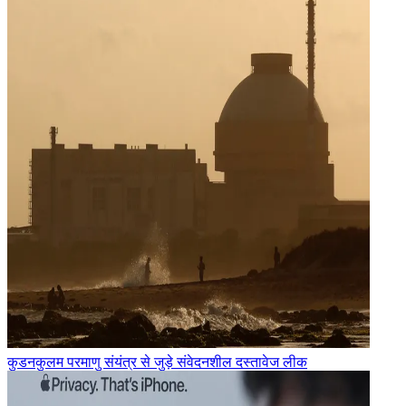
कुडनकुलम परमाणु संयंत्र से जुड़े संवेदनशील दस्तावेज लीक