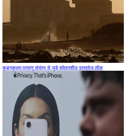
कुडनकुलम परमाणु संयंत्र से जुड़े संवेदनशील दस्तावेज लीक