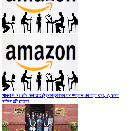
भारत में AI और क्लाउड इंफ्रास्ट्रक्चर पर ऐमज़ान का बड़ा दांव, 13 अरब
डॉलर की घोषणा