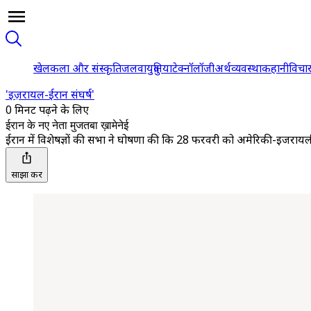
खेल
कला और संस्कृति
जलवायु
दुनिया
टेक्नॉलॉजी
अर्थव्यवस्था
कहानी
विचा
'इज़रायल-ईरान संघर्ष'
0 मिनट पढ़ने के लिए
ईरान के नए नेता मुजतबा ख़ामेनेई
ईरान में विशेषज्ञों की सभा ने घोषणा की कि 28 फरवरी को अमेरिकी-इजरायली 
साझा करें