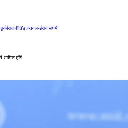
र
तुर्की
राजनीति
'इज़रायल-ईरान संघर्ष'
ं शामिल होंगे