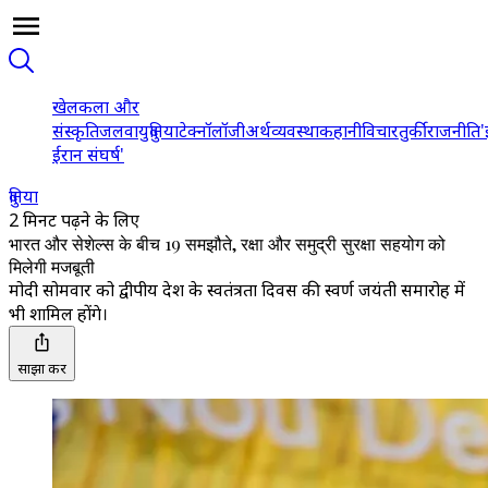
खेल
कला और
संस्कृति
जलवायु
दुनिया
टेक्नॉलॉजी
अर्थव्यवस्था
कहानी
विचार
तुर्की
राजनीति
'
ईरान संघर्ष'
दुनिया
2 मिनट पढ़ने के लिए
भारत और सेशेल्स के बीच 19 समझौते, रक्षा और समुद्री सुरक्षा सहयोग को
मिलेगी मजबूती
मोदी सोमवार को द्वीपीय देश के स्वतंत्रता दिवस की स्वर्ण जयंती समारोह में
भी शामिल होंगे।
साझा करें