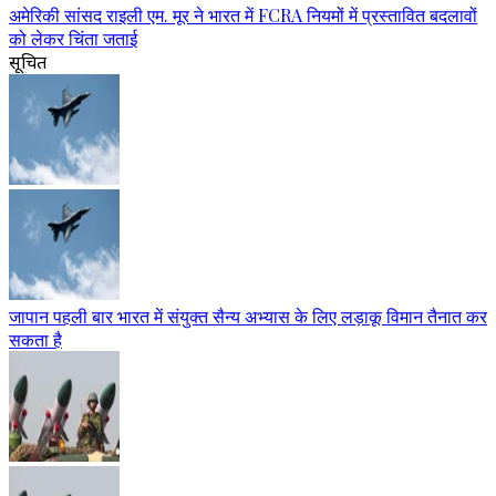
अमेरिकी सांसद राइली एम. मूर ने भारत में FCRA नियमों में प्रस्तावित बदलावों
को लेकर चिंता जताई
सूचित
जापान पहली बार भारत में संयुक्त सैन्य अभ्यास के लिए लड़ाकू विमान तैनात कर
सकता है