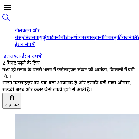
खेल
कला और
संस्कृति
जलवायु
दुनिया
टेक्नॉलॉजी
अर्थव्यवस्था
कहानी
विचार
तुर्की
राजनीति
'
ईरान संघर्ष'
'इज़रायल-ईरान संघर्ष'
2 मिनट पढ़ने के लिए
मध्य पूर्व तनाव के चलते भारत में फर्टलाइज़र संकट की आशंका, किसानों में बढ़ी
चिंता
भारत फर्टलाइज़र का एक बड़ा आयातक है और इसकी बड़ी मात्रा ओमान,
सऊदी अरब और क़तर जैसे खाड़ी देशों से आती है।
साझा करें