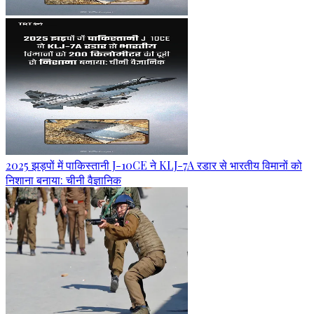
2025 झड़पों में पाकिस्तानी J-10CE ने KLJ-7A रडार से भारतीय विमानों को
निशाना बनाया: चीनी वैज्ञानिक