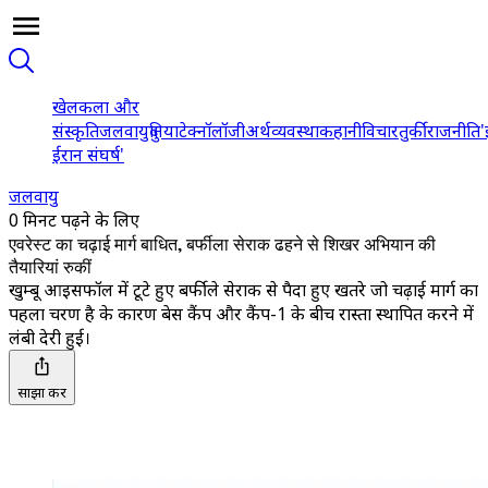
खेल
कला और
संस्कृति
जलवायु
दुनिया
टेक्नॉलॉजी
अर्थव्यवस्था
कहानी
विचार
तुर्की
राजनीति
'
ईरान संघर्ष'
जलवायु
0 मिनट पढ़ने के लिए
एवरेस्ट का चढ़ाई मार्ग बाधित, बर्फीला सेराक ढहने से शिखर अभियान की
तैयारियां रुकीं
खुम्बू आइसफॉल में टूटे हुए बर्फीले सेराक से पैदा हुए खतरे जो चढ़ाई मार्ग का
पहला चरण है के कारण बेस कैंप और कैंप-1 के बीच रास्ता स्थापित करने में
लंबी देरी हुई।
साझा करें