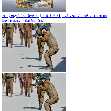
2025 झड़पों में पाकिस्तानी J-10CE ने KLJ-7A रडार से भारतीय विमानों को
निशाना बनाया: चीनी वैज्ञानिक