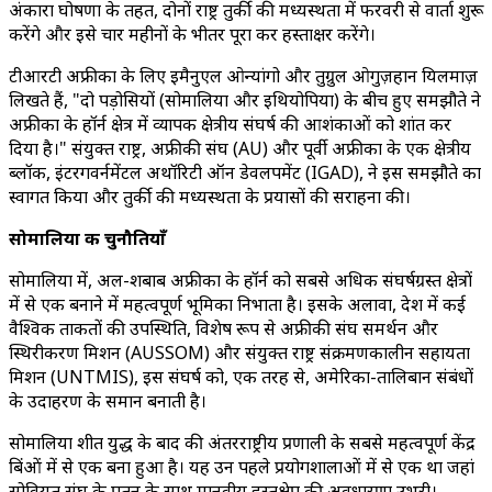
अंकारा घोषणा के तहत, दोनों राष्ट्र तुर्की की मध्यस्थता में फरवरी से वार्ता शुरू
करेंगे और इसे चार महीनों के भीतर पूरा कर हस्ताक्षर करेंगे।
टीआरटी अफ्रीका के लिए इमैनुएल ओन्यांगो और तुग्रुल ओगुज़हान यिलमाज़
लिखते हैं, "दो पड़ोसियों (सोमालिया और इथियोपिया) के बीच हुए समझौते ने
अफ्रीका के हॉर्न क्षेत्र में व्यापक क्षेत्रीय संघर्ष की आशंकाओं को शांत कर
दिया है।" संयुक्त राष्ट्र, अफ्रीकी संघ (AU) और पूर्वी अफ्रीका के एक क्षेत्रीय
ब्लॉक, इंटरगवर्नमेंटल अथॉरिटी ऑन डेवलपमेंट (IGAD), ने इस समझौते का
स्वागत किया और तुर्की की मध्यस्थता के प्रयासों की सराहना की।
सोमालिया की चुनौतियाँ
सोमालिया में, अल-शबाब अफ्रीका के हॉर्न को सबसे अधिक संघर्षग्रस्त क्षेत्रों
में से एक बनाने में महत्वपूर्ण भूमिका निभाता है। इसके अलावा, देश में कई
वैश्विक ताकतों की उपस्थिति, विशेष रूप से अफ्रीकी संघ समर्थन और
स्थिरीकरण मिशन (AUSSOM) और संयुक्त राष्ट्र संक्रमणकालीन सहायता
मिशन (UNTMIS), इस संघर्ष को, एक तरह से, अमेरिका-तालिबान संबंधों
के उदाहरण के समान बनाती है।
सोमालिया शीत युद्ध के बाद की अंतरराष्ट्रीय प्रणाली के सबसे महत्वपूर्ण केंद्र
बिंदुओं में से एक बना हुआ है। यह उन पहले प्रयोगशालाओं में से एक था जहां
सोवियत संघ के पतन के साथ मानवीय हस्तक्षेप की अवधारणा उभरी।